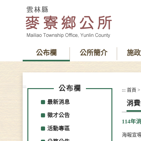
跳
到
主
要
內
容
區
塊
公布欄
公所簡介
施政
:::
公布欄
:::
首頁
最新消息
消費
徵才公告
114
活動專區
海報宣