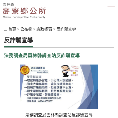
跳
到
主
要
內
:::
首頁
>
公布欄
>
廉政櫥窗
>
反詐騙宣導
容
區
反詐騙宣導
塊
法務調查局雲林縣調查站反詐騙宣導
法務調查局雲林縣調查站反詐騙宣導