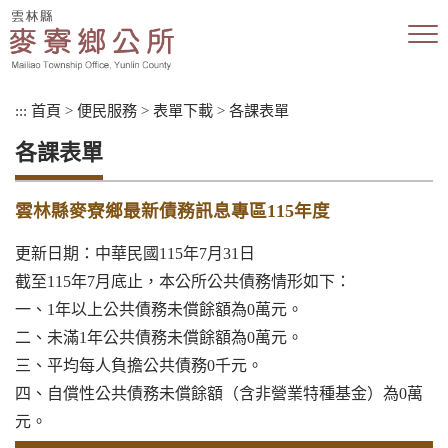
跳
到
主
要
內
:::
首頁
>
便民服務
>
表單下載
>
各課表單
容
區
各課表單
塊
雲林縣麥寮鄉最新債務訊息專區115年度
更新日期：中華民國115年7月31日
截至115年7月底止，本公所公共債務情形如下：
一、1年以上公共債務未償餘額為0萬元。
二、未滿1年公共債務未償餘額為0萬元。
三、平均每人負擔公共債務0千元。
四、自償性公共債務未償餘額（含非營業特種基金）為0萬
元。