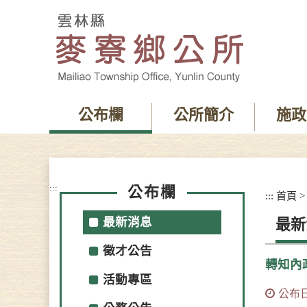
跳
到
主
要
內
容
區
塊
公布欄
公所簡介
施政
:::
公布欄
:::
首頁
最新消息
最新
徵才公告
轉知內
活動專區
公布日期