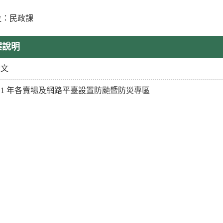
：民政課
位
案說明
公文
11 年各賣場及網路平臺設置防颱暨防災專區