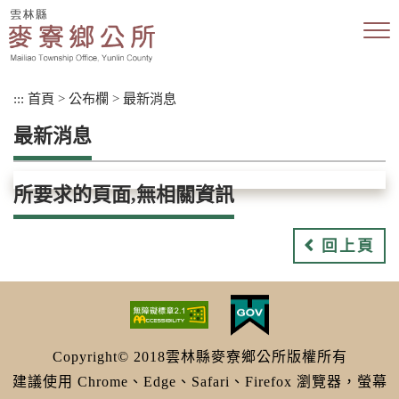
跳
到
主
要
內
:::
首頁
>
公布欄
>
最新消息
容
區
最新消息
塊
所要求的頁面,無相關資訊
回上頁
Copyright© 2018雲林縣麥寮鄉公所版權所有
建議使用 Chrome、Edge、Safari、Firefox 瀏覽器，螢幕