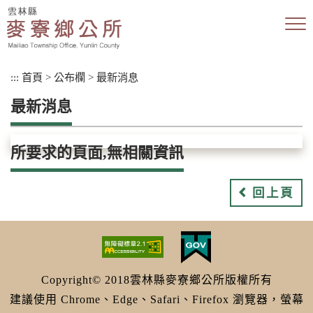
跳
到
主
要
內
:::
首頁
>
公布欄
>
最新消息
容
區
最新消息
塊
所要求的頁面,無相關資訊
回上頁
Copyright© 2018雲林縣麥寮鄉公所版權所有
建議使用 Chrome、Edge、Safari、Firefox 瀏覽器，螢幕