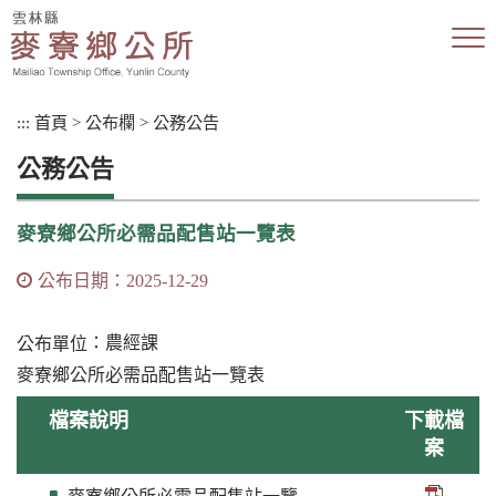
跳
到
主
要
內
:::
首頁
>
公布欄
>
公務公告
容
區
公務公告
塊
麥寮鄉公所必需品配售站一覽表
公布日期：2025-12-29
：農經課
公布單位
麥寮鄉公所必需品配售站一覽表
檔案說明
下載檔
案