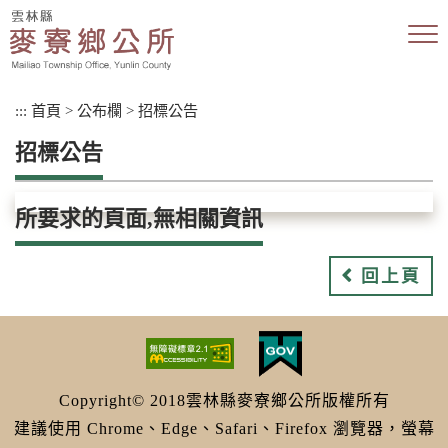
跳
到
主
要
內
:::
首頁
>
公布欄
>
招標公告
容
區
招標公告
塊
所要求的頁面,無相關資訊
回上頁
Copyright© 2018雲林縣麥寮鄉公所版權所有
建議使用 Chrome、Edge、Safari、Firefox 瀏覽器，螢幕