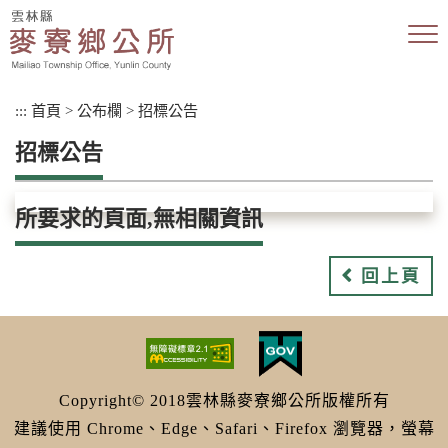
跳
到
主
要
內
:::
首頁
>
公布欄
>
招標公告
容
區
招標公告
塊
所要求的頁面,無相關資訊
回上頁
Copyright© 2018雲林縣麥寮鄉公所版權所有
建議使用 Chrome、Edge、Safari、Firefox 瀏覽器，螢幕