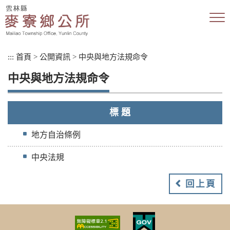
跳
到
主
要
內
:::
首頁
>
公開資訊
>
中央與地方法規命令
容
區
中央與地方法規命令
塊
標 題
地方自治條例
中央法規
回上頁