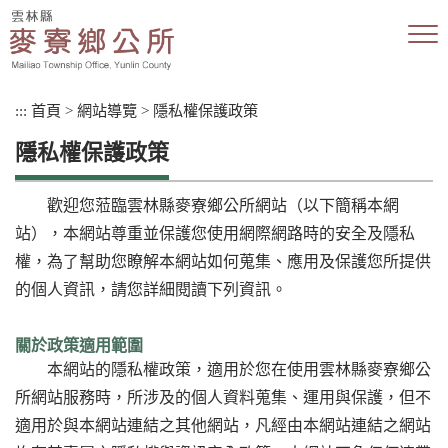
跳
到
主
要
內
:::
首頁
>
網站導覽
>
隱私權保護政策
容
區
隱私權保護政策
塊
歡迎您蒞臨雲林縣麥寮鄉公所網站（以下簡稱本網
站），本網站尊重並保護您使用網際網路時的安全及隱私
權，為了幫助您瞭解本網站如何蒐集、應用及保護您所提供
的個人資訊，請您詳細閱讀下列資訊。
關於政策適用範圍
本網站的隱私權政策，適用於您在使用雲林縣麥寮鄉公
所網站服務時，所涉及的個人資料蒐集、運用與保護，但不
適用於與本網站連結之其他網站，凡經由本網站連結之網站