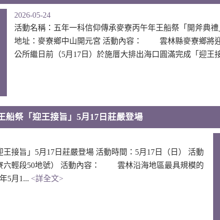
2026-05-24
活動名稱：五年一科信仰傳承麥寮丙午年王船祭「開斧典禮」5
地址：麥寮鄉中山開元宮 活動內容： 雲林縣麥寮鄉將
公所繼日前（5月17日）於施厝大排出海口圓滿完成「迎王接
王船祭「迎王接旨」5月17日莊嚴登場
接旨」5月17日莊嚴登場 活動時間：5月17日（日） 活動
寮六輕段50地號） 活動內容： 雲林沿海地區最具規模的
月1...
<詳全文>