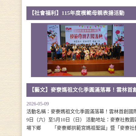
【社會福利】115年度模範母親表揚活動
【藝文】麥寮媽祖文化季圓滿落幕！雲林首
2026-05-09
活動名稱：麥寮媽祖文化季圓滿落幕！雲林首創國際
9日（六）至5月10日（日） 活動地址：麥寮社教
場下鄉 「麥寮鄉拱範宮媽祖聖誕」暨「麥寮社教園