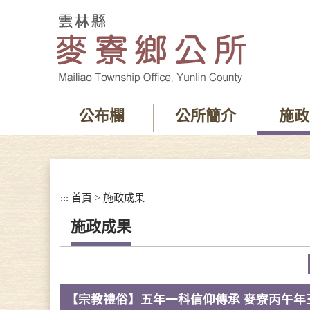
跳
到
主
要
內
容
區
塊
公布欄
公所簡介
施政
:::
首頁
>
施政成果
施政成果
【宗教禮俗】五年一科信仰傳承 麥寮丙午年