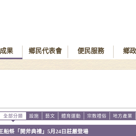
成果
鄉民代表會
便民服務
鄉
全部分類
設施
藝文
體育運動
宗教禮俗
地方產業
王船祭「開斧典禮」5月24日莊嚴登場