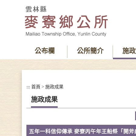
跳
到
主
要
內
容
區
塊
公布欄
公所簡介
施政
:::
首頁
>
施政成果
施政成果
五年一科信仰傳承 麥寮丙午年王船祭「開斧典