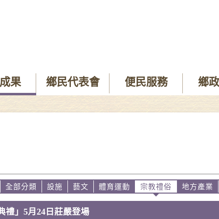
成果
鄉民代表會
便民服務
鄉
全部分類
設施
藝文
體育運動
宗教禮俗
地方產業
禮」5月24日莊嚴登場