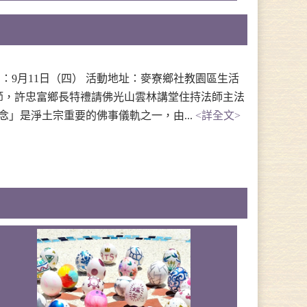
：9月11日（四） 活動地址：麥寮鄉社教園區生活
節，許忠富鄉長特禮請佛光山雲林講堂住持法師主法
」是淨土宗重要的佛事儀軌之一，由...
<詳全文>