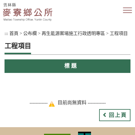
跳
到
主
要
內
:::
首頁
>
公布欄
>
再生能源案場施工行政透明專區
>
工程項目
容
區
工程項目
塊
標 題
------------
目前尚無資料 ------------
回上頁