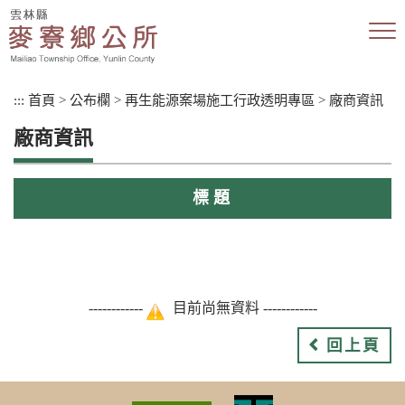
跳
到
主
要
內
:::
首頁
>
公布欄
>
再生能源案場施工行政透明專區
>
廠商資訊
容
區
廠商資訊
塊
標 題
------------
目前尚無資料 ------------
回上頁