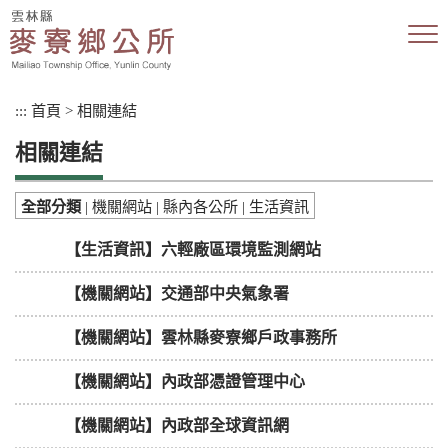
跳
到
主
要
內
:::
首頁
>
相關連結
容
區
相關連結
塊
全部分類
|
機關網站
|
縣內各公所
|
生活資訊
【生活資訊】六輕廠區環境監測網站
【機關網站】交通部中央氣象署
【機關網站】雲林縣麥寮鄉戶政事務所
【機關網站】內政部憑證管理中心
【機關網站】內政部全球資訊網