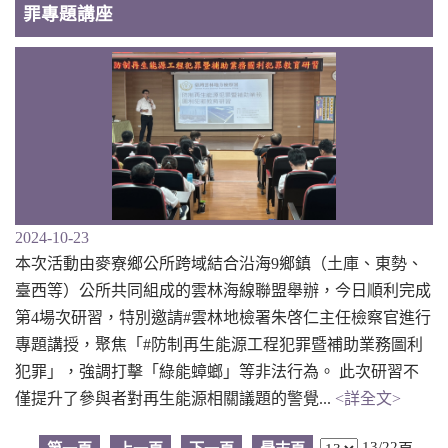
罪專題講座
2024-10-23
本次活動由麥寮鄉公所跨域結合沿海9鄉鎮（土庫、東勢、
臺西等）公所共同組成的雲林海線聯盟舉辦，今日順利完成
第4場次研習，特別邀請#雲林地檢署朱啓仁主任檢察官進行
專題講授，聚焦「#防制再生能源工程犯罪暨補助業務圖利
犯罪」，強調打擊「綠能蟑螂」等非法行為。 此次研習不
僅提升了參與者對再生能源相關議題的警覺...
<詳全文>
13/22