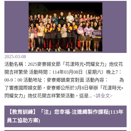
2025-03-08
活動名稱：2025麥寮婦女節「花漾時光•閃耀女力」炮仗花
開吉祥繁榮 活動時間：114年03月08日（星期六）晚上7：
00-9：00 活動地址：麥寮鄉鎮東宮對面 活動內容： 為
了響應國際婦女節，麥寮鄉公所於3月8日舉辦「花漾時光•
閃耀女力」炮仗花開吉祥繁榮活動，這是...
<詳全文>
【教育訓練】「注」您幸福-注連繩製作課程(113年
員工協助方案)