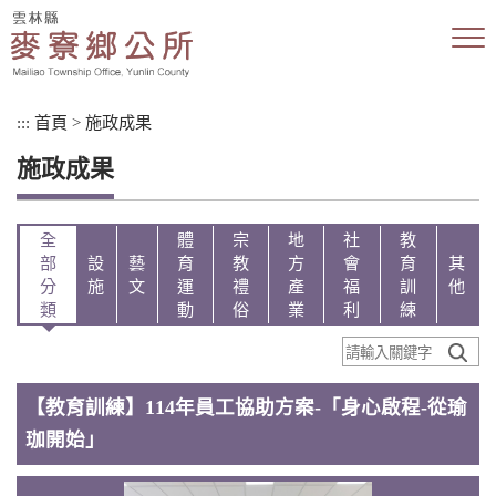
跳
到
主
要
內
:::
首頁
>
施政成果
容
區
施政成果
塊
全
體
宗
地
社
教
部
設
藝
育
教
方
會
育
其
分
施
文
運
禮
產
福
訓
他
類
動
俗
業
利
練
【教育訓練】114年員工協助方案-「身心啟程-從瑜
珈開始」