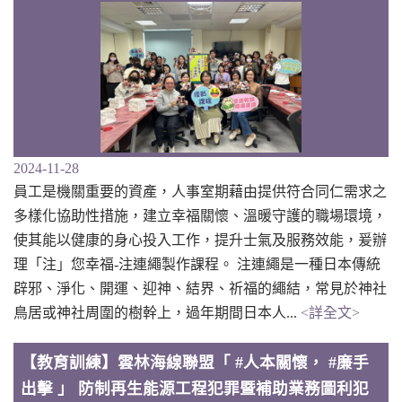
2024-11-28
員工是機關重要的資產，人事室期藉由提供符合同仁需求之
多樣化協助性措施，建立幸福關懷、溫暖守護的職場環境，
使其能以健康的身心投入工作，提升士氣及服務效能，爰辦
理「注」您幸福-注連繩製作課程。 注連繩是一種日本傳統
辟邪、淨化、開運、迎神、結界、祈福的繩結，常見於神社
鳥居或神社周圍的樹幹上，過年期間日本人...
<詳全文>
【教育訓練】雲林海線聯盟「 #人本關懷， #廉手
出擊 」 防制再生能源工程犯罪暨補助業務圖利犯