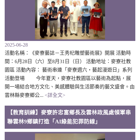
2025-06-28
活動名稱：《麥寮藝誌－王秀杞雕塑藝術展》開展 活動時
間：6月28日（六）至8月31日（日） 活動地址：麥寮社教
園區 活動內容： 藝術串連「麥寮週六・藝起漫遊日」系列
活動登場 今年夏天，麥寮社教園區以藝術為起點，展
開一場結合地方文化、美感體驗與生活節奏的藝文盛會。由
雲林縣麥寮鄉公...
<詳全文>
【教育訓練】麥寮許忠富鄉長及雲林政風處領軍串
聯雲林9鄉鎮打造「AI綠能犯罪防線」