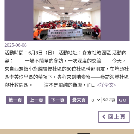
2025-06-08
活動時間：6月8日（日） 活動地址：麥寮社教園區 活動內
容： 一場不簡單的參訪，一次深度的交流 今天，
來自西螺鎮小旗艦績優社區的80位社區幹部朋友，在埤頭社
區李美玲里長的帶領下，專程來到咱麥寮——參訪海豐社區
與社教園區。 這不是單純的觀摩，而...
<詳全文>
8/22
第一頁
上一頁
下一頁
最末頁
頁
回上頁