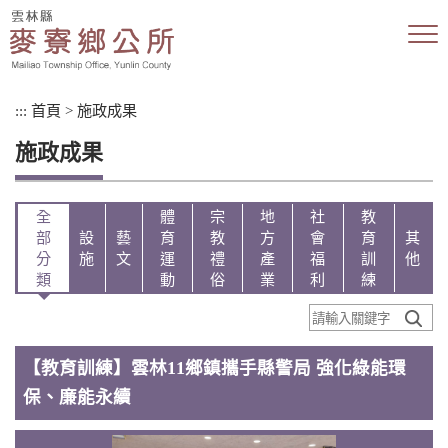
跳
到
主
要
內
:::
首頁
>
施政成果
容
區
施政成果
塊
全
體
宗
地
社
教
部
設
藝
育
教
方
會
育
其
分
施
文
運
禮
產
福
訓
他
類
動
俗
業
利
練
【教育訓練】雲林11鄉鎮攜手縣警局 強化綠能環
保、廉能永續