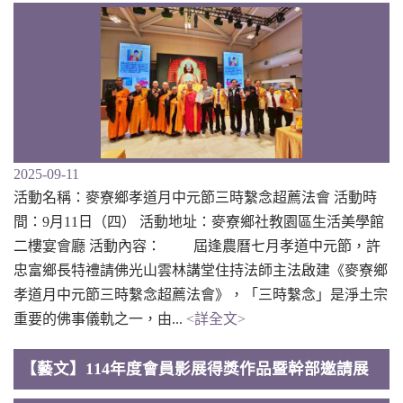
2025-09-11
活動名稱：麥寮鄉孝道月中元節三時繫念超薦法會 活動時
間：9月11日（四） 活動地址：麥寮鄉社教園區生活美學館
二樓宴會廳 活動內容： 屆逢農曆七月孝道中元節，許
忠富鄉長特禮請佛光山雲林講堂住持法師主法啟建《麥寮鄉
孝道月中元節三時繫念超薦法會》，「三時繫念」是淨土宗
重要的佛事儀軌之一，由...
<詳全文>
【藝文】114年度會員影展得獎作品暨幹部邀請展