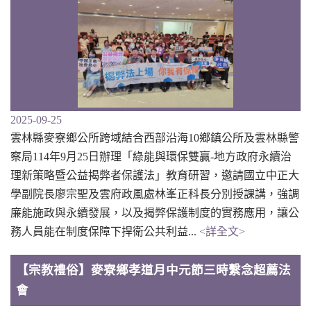
2025-09-25
雲林縣麥寮鄉公所跨域結合西部沿海10鄉鎮公所及雲林縣警
察局114年9月25日辦理「綠能與環保雙贏-地方政府永續治
理新策略暨公益揭弊者保護法」教育研習，邀請國立中正大
學副院長廖宗聖及雲府政風處林峯正科長分別授課講，強調
廉能施政與永續發展，以及揭弊保護制度的實務應用，讓公
務人員能在制度保障下捍衛公共利益...
<詳全文>
【宗教禮俗】麥寮鄉孝道月中元節三時繫念超薦法
會