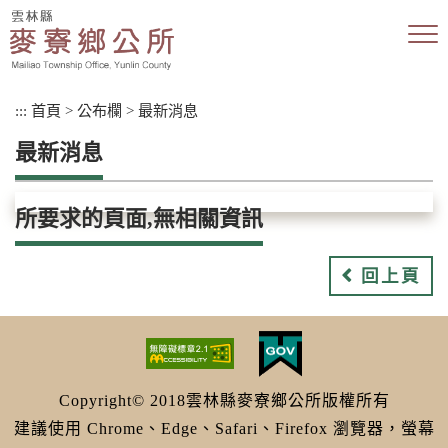
跳
到
主
要
內
:::
首頁
>
公布欄
>
最新消息
容
區
最新消息
塊
所要求的頁面,無相關資訊
回上頁
Copyright© 2018雲林縣麥寮鄉公所版權所有
建議使用 Chrome、Edge、Safari、Firefox 瀏覽器，螢幕