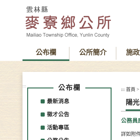
跳
到
主
要
內
容
區
塊
公布欄
公所簡介
施政
:::
公布欄
:::
首頁
最新消息
陽光
徵才公告
公務員
活動專區
詳如附