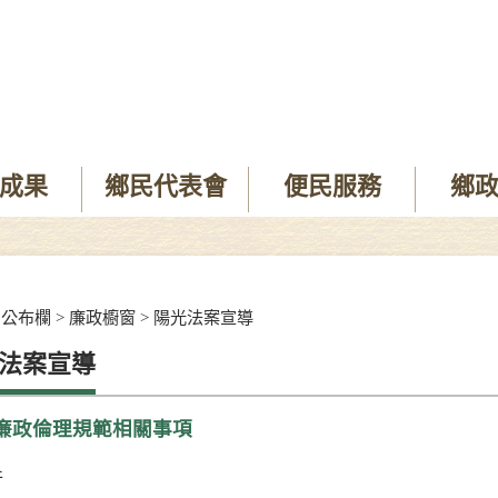
成果
鄉民代表會
便民服務
鄉
>
公布欄
>
廉政櫥窗
>
陽光法案宣導
法案宣導
廉政倫理規範相關事項
件