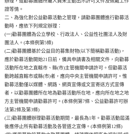
辦理，或勸募團體所屬人員未主動出示許可文件及佩戴工作
證等情。
二、為強化對公益勸募活動之管理，請勸募團體進行勸募活
動時，應依下列規定辦理：
(一)勸募團體為公立學校、行政法人、公益性社團法人及財
團法人。(本條例第5條)
(二)勸募團體基於公益目的募集財物(以下簡稱勸募活動)，
應於勸募活動開始21日前，備具申請書及相關文件，向勸募
活動所在地之直轄市、縣(市)主管機關申請許可。但勸募活
動跨越直轄市或縣(市)者，應向中央主管機關申請許可。惟
勸募活動僅以媒體、網路、網頁宣傳或文宣寄送方式宣傳
者，以勸募團體所在地為勸募活動所在地，應向所在地之地
方主管機關申請勸募許可。(本條例第7條、公益勸募許可辦
法第2條及第3條)
(三)勸募團體辦理勸募活動期間，最長為1年。勸募活動屆滿
後應停止所有勸募活動及各管道之宣傳。(本條例第12條)