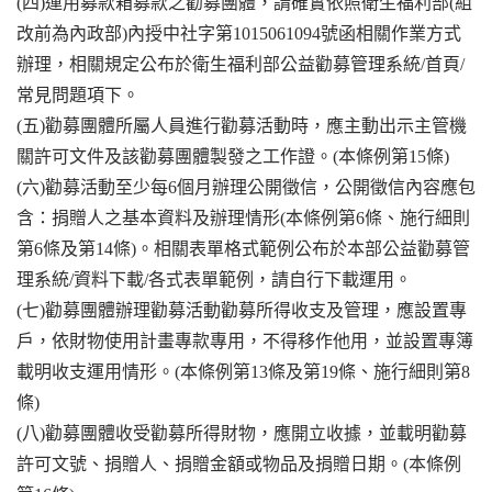
(四)運用募款箱募款之勸募團體，請確實依照衛生福利部(組
改前為內政部)內授中社字第1015061094號函相關作業方式
辦理，相關規定公布於衛生福利部公益勸募管理系統/首頁/
常見問題項下。
(五)勸募團體所屬人員進行勸募活動時，應主動出示主管機
關許可文件及該勸募團體製發之工作證。(本條例第15條)
(六)勸募活動至少每6個月辦理公開徵信，公開徵信內容應包
含：捐贈人之基本資料及辦理情形(本條例第6條、施行細則
第6條及第14條)。相關表單格式範例公布於本部公益勸募管
理系統/資料下載/各式表單範例，請自行下載運用。
(七)勸募團體辦理勸募活動勸募所得收支及管理，應設置專
戶，依財物使用計畫專款專用，不得移作他用，並設置專簿
載明收支運用情形。(本條例第13條及第19條、施行細則第8
條)
(八)勸募團體收受勸募所得財物，應開立收據，並載明勸募
許可文號、捐贈人、捐贈金額或物品及捐贈日期。(本條例