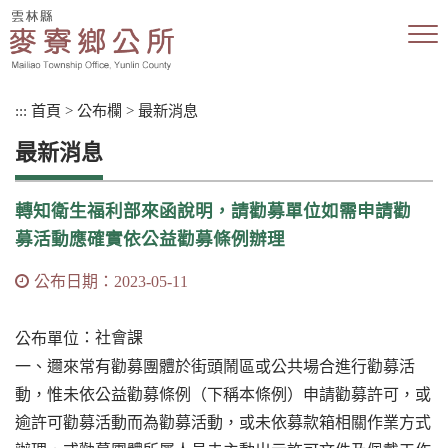
跳
到
主
要
內
:::
首頁
>
公布欄
>
最新消息
容
區
最新消息
塊
轉知衛生福利部來函說明，請勸募單位如需申請勸
募活動應確實依公益勸募條例辦理
公布日期：2023-05-11
：社會課
公布單位
一、邇來常有勸募團體於街頭鬧區或公共場合進行勸募活
動，惟未依公益勸募條例（下稱本條例）申請勸募許可，或
逾許可勸募活動而為勸募活動，或未依募款箱相關作業方式