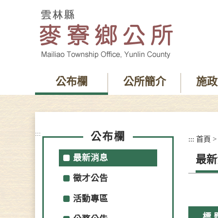
跳
到
主
要
內
容
區
塊
公布欄
公所簡介
施政
:::
公布欄
:::
首頁
最新消息
最新
徵才公告
活動專區
標 