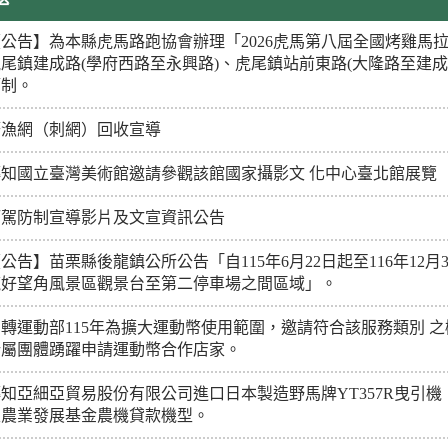
【公告】為本縣虎馬路跑協會辦理「2026虎馬第八屆全國烤雞馬
虎尾鎮建成路(學府西路至永興路)、虎尾鎮站前東路(大隆路至建成
管制。
廢漁網（刺網）回收宣導
轉知國立臺灣美術館邀請參觀該館國家攝影文 化中心臺北館展覽
酒駕防制宣導影片及文宣資訊公告
公告】苗栗縣後龍鎮公所公告「自115年6月22日起至116年12月
龍好望角風景區觀景台至第二停車場之間區域」。
函轉運動部115年為擴大運動幣使用範圍，邀請符合該服務類別 
所屬團體踴躍申請運動幣合作店家。
轉知亞細亞貿易股份有限公司進口日本製造野馬牌YT357R曳引
入農業發展基金農機貸款機型。