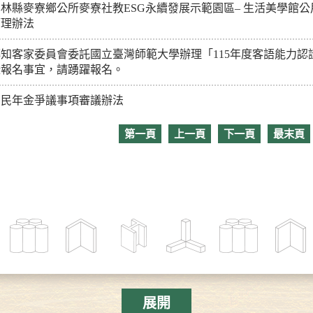
雲林縣麥寮鄉公所麥寮社教ESG永續發展示範園區– 生活美學館
管理辦法
轉知客家委員會委託國立臺灣師範大學辦理「115年度客語能力認
證報名事宜，請踴躍報名。
國民年金爭議事項審議辦法
第一頁
上一頁
下一頁
最末頁
展開