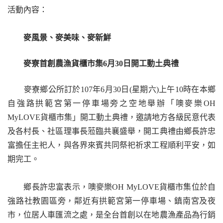
活動內容：
麥風景、麥美味、麥新鮮
麥寮首創農漁貨櫃市集6月30日開工動土典禮
麥寮鄉公所訂於107年6月30日(星期六)上午10時在本鄉
自強路拱範宮第一停車場旁之空地舉辦「噢麥樂OH
MyLOVE貨櫃市集」開工動土典禮，邀請地方各級民意代表
及各村長、社區理事長蒞臨共襄盛舉，開工典禮由鄉長許忠
富擔任主祀人，與各界來賓共同祭祀祈求工程順利平安，如
期完工。
鄉長許忠富表示，噢麥樂OH MyLOVE貨櫃市集位於自
強路社教園區旁，鄰近有拱範宮第一停車場、鎮南宮及夜
市，位居人車匯流之處，是全台首創以在地農漁產品為行銷