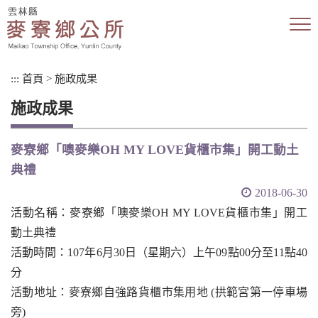
跳
到
主
要
內
:::
首頁
>
施政成果
容
區
施政成果
塊
麥寮鄉「噢麥樂OH MY LOVE貨櫃市集」開工動土
典禮
2018-06-30
活動名稱：麥寮鄉「噢麥樂OH MY LOVE貨櫃市集」開工
動土典禮
活動時間：107年6月30日（星期六）上午09點00分至11點40
分
活動地址：麥寮鄉自強路貨櫃市集用地 (拱範宮第一停車場
旁)