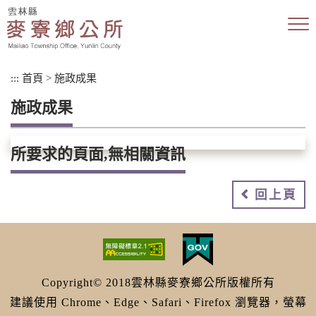
跳
到
主
要
內
:::
首頁
>
施政成果
容
區
施政成果
塊
所要求的頁面,無相關資訊
回上頁
Copyright© 2018雲林縣麥寮鄉公所版權所有
建議使用 Chrome、Edge、Safari、Firefox 瀏覽器，螢幕