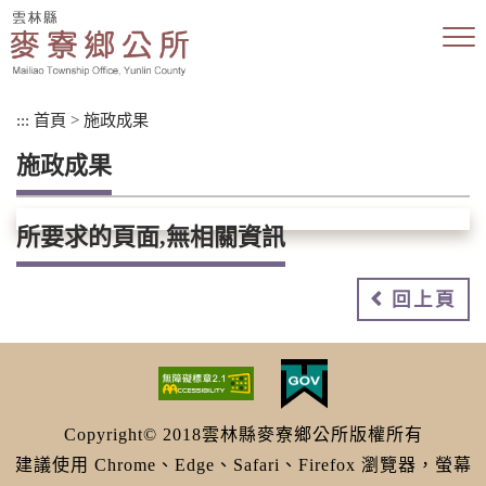
跳
到
主
要
內
:::
首頁
>
施政成果
容
區
施政成果
塊
所要求的頁面,無相關資訊
回上頁
Copyright© 2018雲林縣麥寮鄉公所版權所有
建議使用 Chrome、Edge、Safari、Firefox 瀏覽器，螢幕