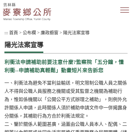
跳
到
主
要
內
:::
首頁
>
公布欄
>
廉政櫥窗
>
陽光法案宣導
容
區
陽光法案宣導
塊
利衝法申請補助前要注意什麼?監察院「五分鐘，懂
利衝--申請補助真輕鬆」動畫短片來告訴您
一、利衝法為避免不當利益輸送，明文限制公職人員之關係
人不得與公職人員服務之機關或受其監督之機關為補助行
為，惟如係機關以「公開公平方式辦理之補助」，則例外允
許關係人申請，此時關係人須於補助申請文件中一併揭露身
分關係，其補助行為方合於利衝法規定。
二、鑒於關係人範圍甚廣，涵蓋由公職人員本人、配偶、二