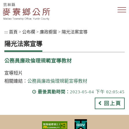
跳
到
主
要
內
:::
首頁
>
公布欄
>
廉政櫥窗
>
陽光法案宣導
容
區
陽光法案宣導
塊
公務員廉政倫理規範宣導教材
宣導短片
相關連結：
公務員廉政倫理規範宣導教材
最後異動時間：
2023-05-04 下午 02:05:45
回上頁