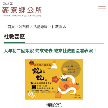
跳
到
主
要
內
:::
首頁
>
公布欄
>
活動專區
>
社教園區
容
區
社教園區
塊
大年初二回娘家 蛇來蛇去 蛇來社教園區看表演！
活動資訊