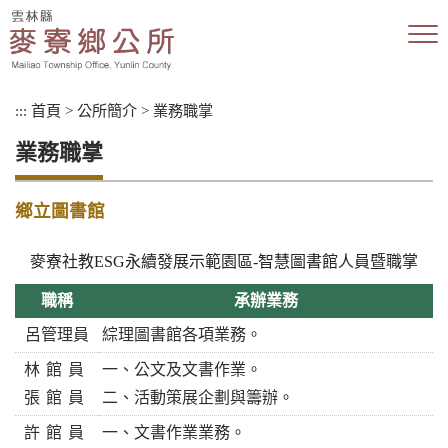
跳
到
主
要
內
:::
首頁
>
公所簡介
>
業務職掌
容
區
業務職掌
塊
鄉立圖書館
麥寮社教ESG永續發展示範園區-智慧圖書館人員暨職掌
職稱
承辦業務
呂管理員
綜理圖書館各項業務。
林館員
一、公文及文書作業。
張館員
二、活動策展企劃與籌辦。
許館員
一、文書作業業務。