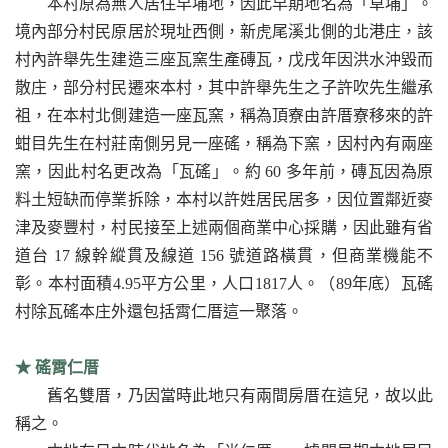
本村原為無人居住早埔地，因此早期地名為「草埔」。
境內部分村民原居於現址西側，新虎尾溪北側的北港庄，該
村內許舉先生建造三座瓦窯生產磚瓦，戊戌年因洪水沖毀而
散庄，部分村民遷來本村，其中許舉先生之子許吹先生繼承
祖，在本村北側建造一座瓦窯，稱為頂寮由許厝寮移來的許
蚶目先生在村莊南側另見一座磘，稱為下窯，因村內有兩座
窯，因此村名更改為「瓦磘」。約 60 多年前，磚瓦因為原
料土短缺而停業拆除，本村以許姓居民居多，因位置鄰近麥
津及麥豐村，村民接至上述兩個商業中心採購，因此雖有省
道台 17 線幹縱貫及線道 156 號道路橫貫，但商業機能不
彰。本村面積4.95平方公里，人口1817人。（89年底）瓦磘
村除瓦磘本庄外還包括霄仁厝這一聚落。
★
磘霄仁厝
舊名雙厝，乃因當時此地只有兩間房厝在這兒，故以此
稱之。