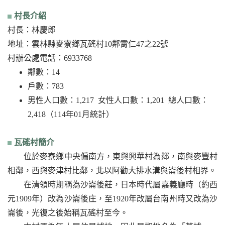
村長介紹
村長：林慶郎
地址：雲林縣麥寮鄉瓦磘村10鄰霄仁47之22號
村辦公處電話：6933768
鄰數：14
戶數：783
男性人口數：1,217 女性人口數：1,201 總人口數：
2,418（114年01月統計）
瓦磘村簡介
位於麥寮鄉中央偏南方，東與興華村為鄰，南與麥豐村
相鄰，西與麥津村比鄰，北以阿勸大排水溝與崙後村相界。
在清領時期稱為沙崙後莊，日本時代屬嘉義廳時（約西
元1909年）改為沙崙後庄，至1920年改屬台南州時又改為沙
崙後，光復之後始稱瓦磘村至今。