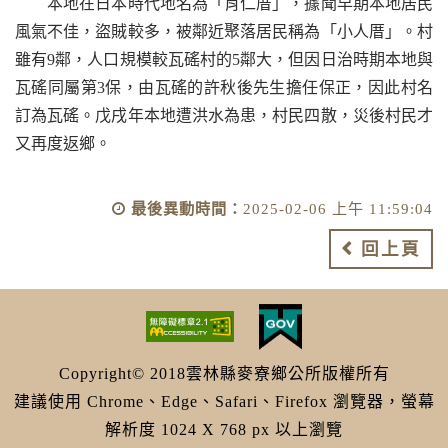
本地在日本時代地名為「肖仁厝」，據聞早期本地居民
風氣不佳，盜賊較多，被鄰近聚落居民稱為「小人厝」。村
雖有9鄰，人口規模較瓦磘村的5鄰大，但因日治時期本地與
瓦磘同屬第3保，由瓦磘的許秋後先生擔任保正，因此村名
訂為瓦磘。戊戌年本地遭洪水為患，村民四散，災後村民才
又再度返鄉。
最後異動時間：
2025-02-06 上午 11:59:04
回上頁
Copyright© 2018雲林縣麥寮鄉公所版權所有
建議使用 Chrome、Edge、Safari、Firefox 瀏覽器，螢幕
解析度 1024 X 768 px 以上瀏覽