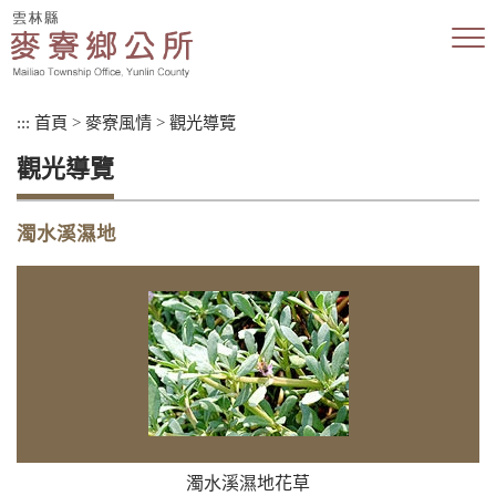
跳
到
主
要
內
:::
首頁
>
麥寮風情
>
觀光導覽
容
區
觀光導覽
塊
濁水溪濕地
濁水溪濕地花草