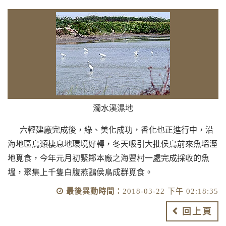
濁水溪濕地
六輕建廠完成後，綠、美化成功，香化也正進行中，沿
海地區鳥類棲息地環境好轉，冬天吸引大批侯鳥前來魚塭溼
地覓食，今年元月初緊鄰本廠之海豐村一處完成採收的魚
塭，聚集上千隻白腹燕鷗侯鳥成群覓食。
最後異動時間：
2018-03-22 下午 02:18:35
回上頁