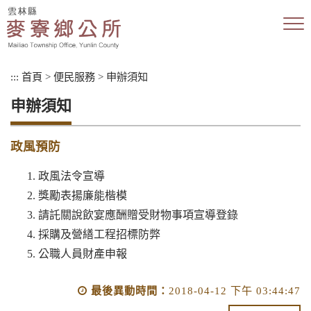
跳
到
主
要
內
:::
首頁
>
便民服務
>
申辦須知
容
區
申辦須知
塊
政風預防
政風法令宣導
獎勵表揚廉能楷模
請託關說飲宴應酬贈受財物事項宣導登錄
採購及營繕工程招標防弊
公職人員財產申報
最後異動時間：
2018-04-12 下午 03:44:47