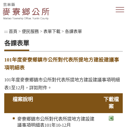
跳
到
主
要
內
:::
首頁
>
便民服務
>
表單下載
>
各課表單
容
區
各課表單
塊
101年度麥寮鄉鎮市公所對代表所提地方建設建議事
項明細表
101年度麥寮鄉鎮市公所對代表所提地方建設建議事項明細
表1至12月，詳如附件。
檔案說明
下載檔
案
麥寮鄉鎮市公所對代表所提地方建設建
議事項明細表101年10-12月