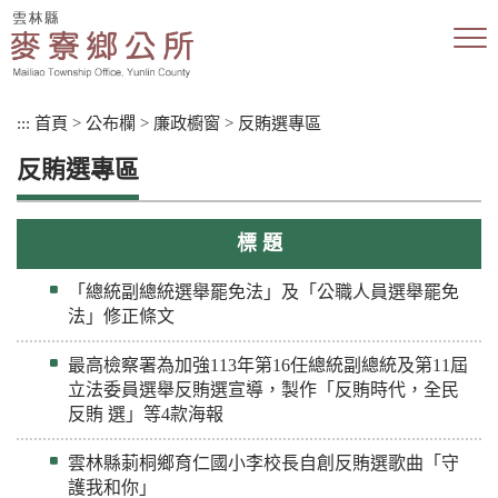
跳
到
主
要
內
:::
首頁
>
公布欄
>
廉政櫥窗
>
反賄選專區
容
區
反賄選專區
塊
標 題
「總統副總統選舉罷免法」及「公職人員選舉罷免
法」修正條文
最高檢察署為加強113年第16任總統副總統及第11屆
立法委員選舉反賄選宣導，製作「反賄時代，全民
反賄 選」等4款海報
雲林縣莿桐鄉育仁國小李校長自創反賄選歌曲「守
護我和你」