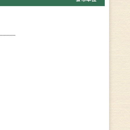
-------