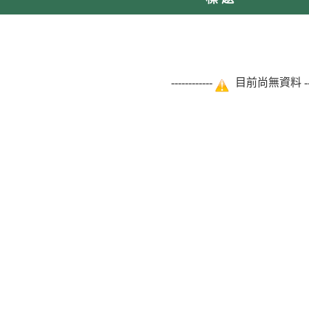
------------
目前尚無資料 -----