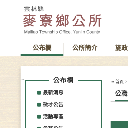
跳
到
主
要
內
容
區
塊
公布欄
公所簡介
施政
:::
公布欄
:::
首頁
最新消息
公職
徵才公告
活動專區