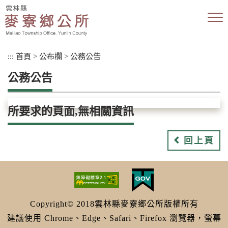
跳
到
主
要
內
:::
首頁
>
公布欄
>
公務公告
容
區
公務公告
塊
所要求的頁面,無相關資訊
回上頁
Copyright© 2018雲林縣麥寮鄉公所版權所有
建議使用 Chrome、Edge、Safari、Firefox 瀏覽器，螢幕