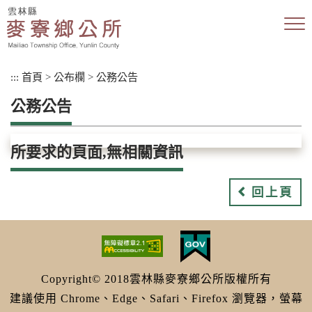
跳
到
主
要
內
:::
首頁
>
公布欄
>
公務公告
容
區
公務公告
塊
所要求的頁面,無相關資訊
回上頁
Copyright© 2018雲林縣麥寮鄉公所版權所有
建議使用 Chrome、Edge、Safari、Firefox 瀏覽器，螢幕