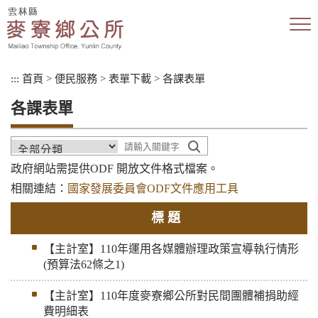
跳
到
主
要
內
:::
首頁
>
便民服務
>
表單下載
>
各課表單
容
區
各課表單
塊
政府網站需提供ODF 開放文件格式檔案。
相關連結：
國家發展委員會ODF文件應用工具
標 題
【主計室】110年運用各媒體辦理政策宣導執行情形
(預算法62條之1)
【主計室】110年度麥寮鄉公所對民間團體補捐助經
費明細表